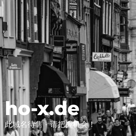
ho-x.de
此域名待售 - 请把握机会！