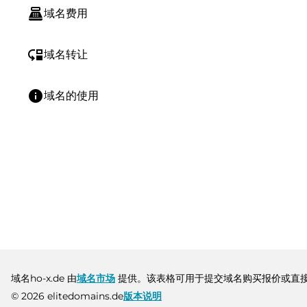
point_of_sale
域名费用
move_down
域名转让
info
域名的使用
域名ho-x.de 由
域名市场
提供。该表格可用于提交域名购买报价或直
© 2026 elitedomains.de
版本说明