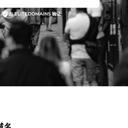
verified_user
由 ELITEDOMAINS 验证
域名