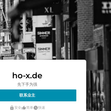
ho-x.de
先下手为强
联系业主
lock
thumb_up_alt
watch_later
安全
简单
快速