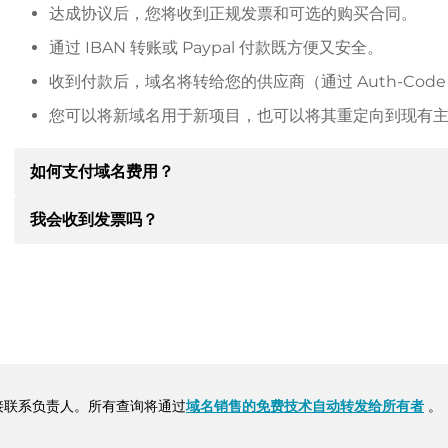
达成协议后，您将收到正规发票和可选的购买合同。
通过 IBAN 转账或 Paypal 付款既方便又安全。
收到付款后，域名将转给您的供应商（通过 Auth-Cod
您可以将新域名用于新项目，也可以将其重定向到现有
如何支付域名费用？
我会收到发票吗？
达成协议后，房东将通知您付款细节。房主随后会向您提供 SE
其他付款方式。
是的，卖方会向您寄送正规发票。如果购买价格较高，您还
转账时请务必注明域名和发票号码。
接联系负责人。所有查询将通过
域名销售的免费技术自动转发给所有者
。